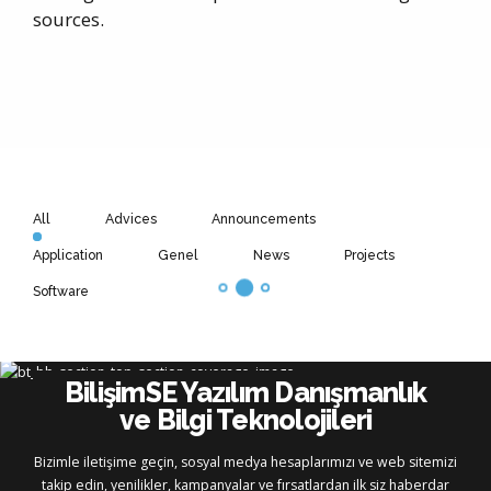
sources.
All
Advices
Announcements
Application
Genel
News
Projects
Software
BilişimSE Yazılım Danışmanlık
ve Bilgi Teknolojileri
Bizimle iletişime geçin, sosyal medya hesaplarımızı ve web sitemizi
takip edin, yenilikler, kampanyalar ve fırsatlardan ilk siz haberdar